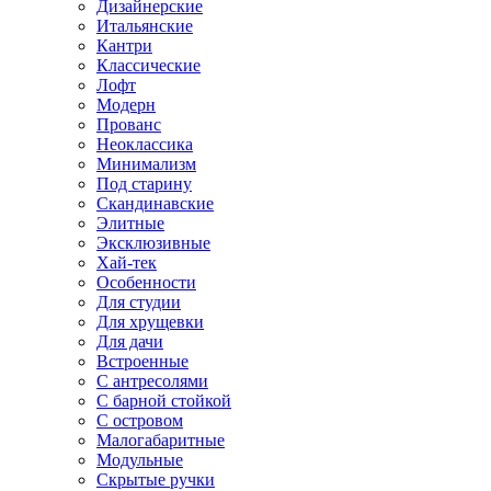
Дизайнерские
Итальянские
Кантри
Классические
Лофт
Модерн
Прованс
Неоклассика
Минимализм
Под старину
Скандинавские
Элитные
Эксклюзивные
Хай-тек
Особенности
Для студии
Для хрущевки
Для дачи
Встроенные
С антресолями
С барной стойкой
С островом
Малогабаритные
Модульные
Скрытые ручки