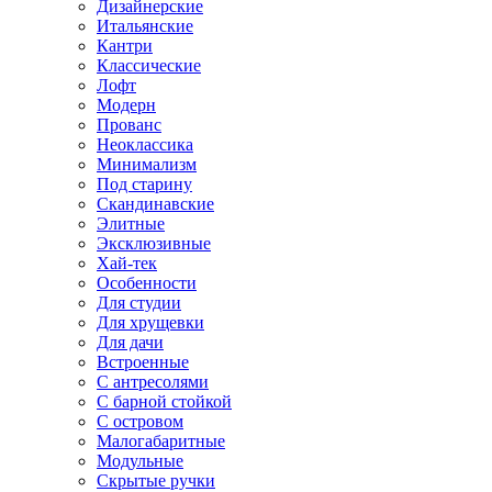
Дизайнерские
Итальянские
Кантри
Классические
Лофт
Модерн
Прованс
Неоклассика
Минимализм
Под старину
Скандинавские
Элитные
Эксклюзивные
Хай-тек
Особенности
Для студии
Для хрущевки
Для дачи
Встроенные
С антресолями
С барной стойкой
С островом
Малогабаритные
Модульные
Скрытые ручки