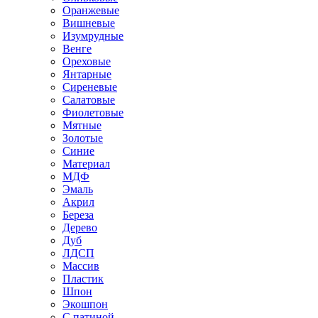
Оранжевые
Вишневые
Изумрудные
Венге
Ореховые
Янтарные
Сиреневые
Салатовые
Фиолетовые
Мятные
Золотые
Синие
Материал
МДФ
Эмаль
Акрил
Береза
Дерево
Дуб
ЛДСП
Массив
Пластик
Шпон
Экошпон
С патиной