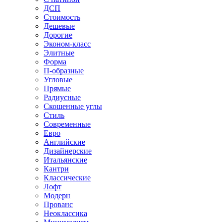
ДСП
Стоимость
Дешевые
Дорогие
Эконом-класс
Элитные
Форма
П-образные
Угловые
Прямые
Радиусные
Скошенные углы
Стиль
Современные
Евро
Английские
Дизайнерские
Итальянские
Кантри
Классические
Лофт
Модерн
Прованс
Неоклассика