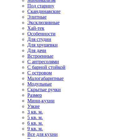
Минимализм
Под старину
Скандинавские
Элитные
Эксклюзивные
Хай-тек
Особенности
Для студии
Для хрущевки
Для дачи
Встроенные
С антресолями
С барной стойкой
С островом
Малогабаритные
Модульные
Скрытые ручки
Размер
Мини-кухни
Узкие
3 кв. м.
5 кв. м.
6 кв. м.
9 кв. м.
Все для кухни