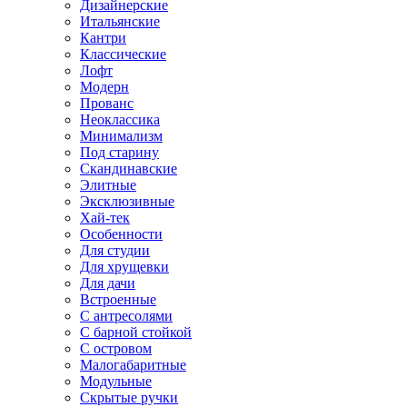
Дизайнерские
Итальянские
Кантри
Классические
Лофт
Модерн
Прованс
Неоклассика
Минимализм
Под старину
Скандинавские
Элитные
Эксклюзивные
Хай-тек
Особенности
Для студии
Для хрущевки
Для дачи
Встроенные
С антресолями
С барной стойкой
С островом
Малогабаритные
Модульные
Скрытые ручки