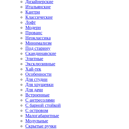
Дизайнерские
Итальянские
Кантри
Классические
Лофт
Модерн
Прованс
Неоклассика
Минимализм
Под старину
Скандинавские
Элитные
Эксклюзивные
Хай-тек
Особенности
Для студии
Для хрущевки
Для дачи
Встроенные
С антресолями
С барной стойкой
С островом
Малогабаритные
Модульные
Скрытые ручки