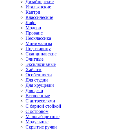
Дизайнерские
Итальянские
Кантри
Классические
Лофт
Модерн
Прованс
Неоклассика
Минимализм
Под старину
Скандинавские
Элитные
Эксклюзивные
Хай-тек
Особенности
Для студии
Для хрущевки
Для дачи
Встроенные
С антресолями
С барной стойкой
С островом
Малогабаритные
Модульные
Скрытые ручки