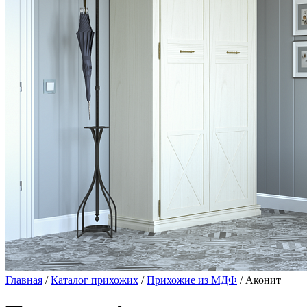
Главная
/
Каталог прихожих
/
Прихожие из МДФ
/ Аконит