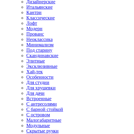
Дизайнерские
Итальянские
Кантри
Классические
Лофт
Модерн
Прованс
Неоклассика
Минимализм
Под старину
Скандинавские
Элитные
Эксклюзивные
Хай-тек
Особенности
Для студии
Для хрущевки
Для дачи
Встроенные
С антресолями
С барной стойкой
С островом
Малогабаритные
Модульные
Скрытые ручки