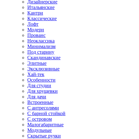
Дизайнерские
Итальянские
Кантри
Классические
Лофт
Модерн
Прованс
Неоклассика
Минимализм
Под старину
Скандинавские
Элитные
Эксклюзивные
Хай-тек
Особенности
Для студии
Для хрущевки
Для дачи
Встроенные
С антресолями
С барной стойкой
С островом
Малогабаритные
Модульные
Скрытые ручки