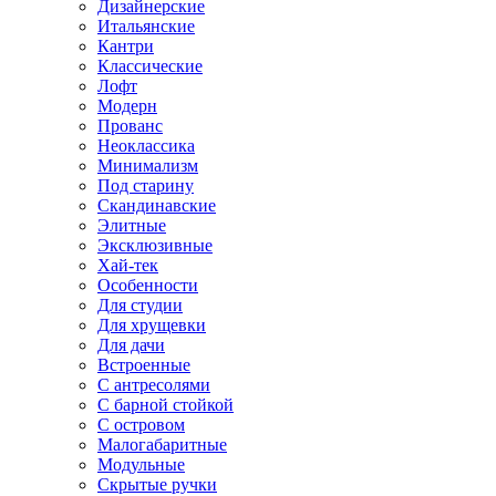
Дизайнерские
Итальянские
Кантри
Классические
Лофт
Модерн
Прованс
Неоклассика
Минимализм
Под старину
Скандинавские
Элитные
Эксклюзивные
Хай-тек
Особенности
Для студии
Для хрущевки
Для дачи
Встроенные
С антресолями
С барной стойкой
С островом
Малогабаритные
Модульные
Скрытые ручки