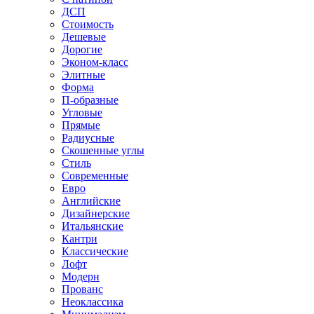
ДСП
Стоимость
Дешевые
Дорогие
Эконом-класс
Элитные
Форма
П-образные
Угловые
Прямые
Радиусные
Скошенные углы
Стиль
Современные
Евро
Английские
Дизайнерские
Итальянские
Кантри
Классические
Лофт
Модерн
Прованс
Неоклассика