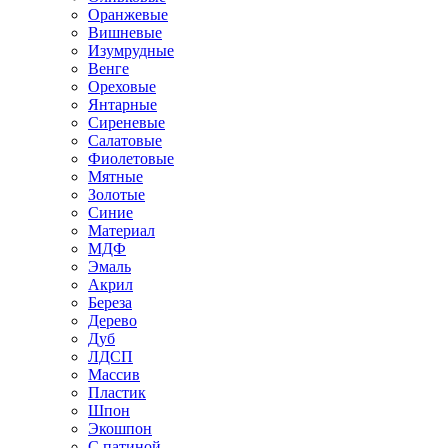
Оранжевые
Вишневые
Изумрудные
Венге
Ореховые
Янтарные
Сиреневые
Салатовые
Фиолетовые
Мятные
Золотые
Синие
Материал
МДФ
Эмаль
Акрил
Береза
Дерево
Дуб
ЛДСП
Массив
Пластик
Шпон
Экошпон
С патиной