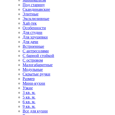
Минимализм
Под старину
Скандинавские
Элитные
Эксклюзивные
Хай-тек
Особенности
Для студии
Для хрущевки
Для дачи
Встроенные
С антресолями
С барной стойкой
С островом
Малогабаритные
Модульные
Скрытые ручки
Размер
Мини-кухни
Узкие
3 кв. м.
5 кв. м.
6 кв. м.
9 кв. м.
Все для кухни