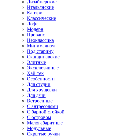
Дизайнерские
Итальянские
Кантри
Классические
Лофт
Модерн
Прованс
Неоклассика
Минимализм
Под старину
Скандинавские
Элитные
Эксклюзивные
Хай-тек
Особенности
Для студии
Для хрущевки
Для дачи
Встроенные
С антресолями
С барной стойкой
С островом
Малогабаритные
Модульные
Скрытые ручки