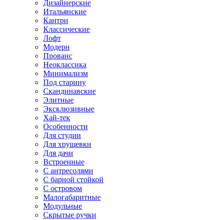
Дизайнерские
Итальянские
Кантри
Классические
Лофт
Модерн
Прованс
Неоклассика
Минимализм
Под старину
Скандинавские
Элитные
Эксклюзивные
Хай-тек
Особенности
Для студии
Для хрущевки
Для дачи
Встроенные
С антресолями
С барной стойкой
С островом
Малогабаритные
Модульные
Скрытые ручки