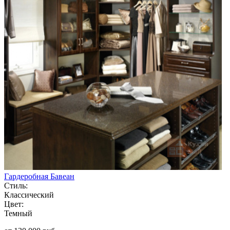
Гардеробная Бавеан
Стиль:
Классический
Цвет:
Темный