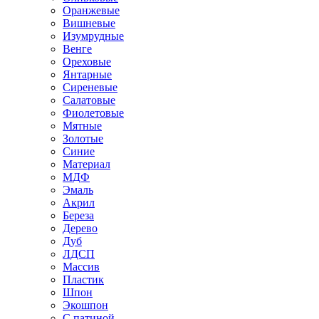
Оранжевые
Вишневые
Изумрудные
Венге
Ореховые
Янтарные
Сиреневые
Салатовые
Фиолетовые
Мятные
Золотые
Синие
Материал
МДФ
Эмаль
Акрил
Береза
Дерево
Дуб
ЛДСП
Массив
Пластик
Шпон
Экошпон
С патиной