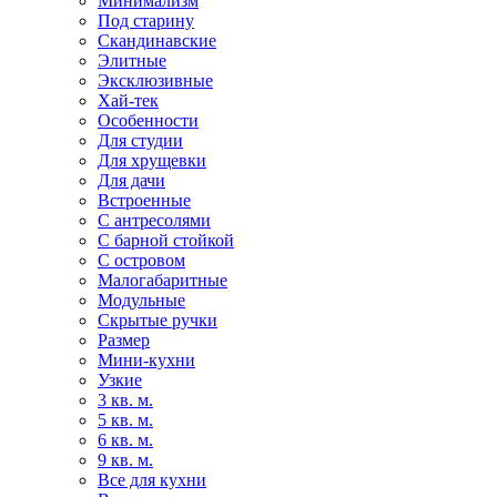
Минимализм
Под старину
Скандинавские
Элитные
Эксклюзивные
Хай-тек
Особенности
Для студии
Для хрущевки
Для дачи
Встроенные
С антресолями
С барной стойкой
С островом
Малогабаритные
Модульные
Скрытые ручки
Размер
Мини-кухни
Узкие
3 кв. м.
5 кв. м.
6 кв. м.
9 кв. м.
Все для кухни