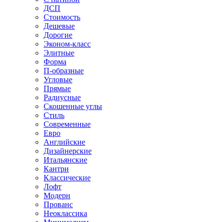
ДСП
Стоимость
Дешевые
Дорогие
Эконом-класс
Элитные
Форма
П-образные
Угловые
Прямые
Радиусные
Скошенные углы
Стиль
Современные
Евро
Английские
Дизайнерские
Итальянские
Кантри
Классические
Лофт
Модерн
Прованс
Неоклассика