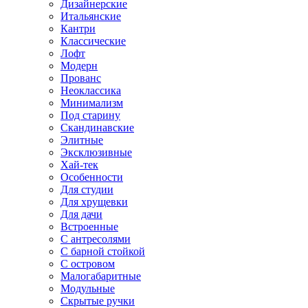
Дизайнерские
Итальянские
Кантри
Классические
Лофт
Модерн
Прованс
Неоклассика
Минимализм
Под старину
Скандинавские
Элитные
Эксклюзивные
Хай-тек
Особенности
Для студии
Для хрущевки
Для дачи
Встроенные
С антресолями
С барной стойкой
С островом
Малогабаритные
Модульные
Скрытые ручки