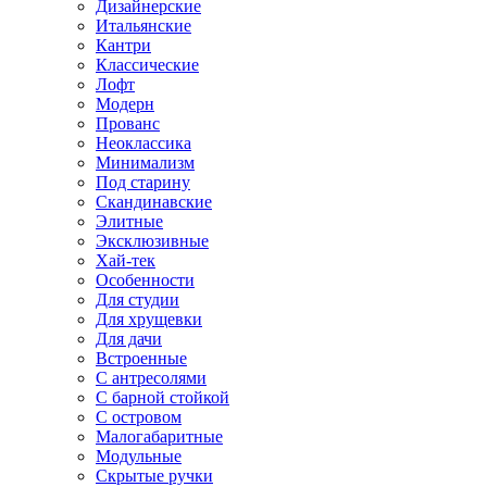
Дизайнерские
Итальянские
Кантри
Классические
Лофт
Модерн
Прованс
Неоклассика
Минимализм
Под старину
Скандинавские
Элитные
Эксклюзивные
Хай-тек
Особенности
Для студии
Для хрущевки
Для дачи
Встроенные
С антресолями
С барной стойкой
С островом
Малогабаритные
Модульные
Скрытые ручки