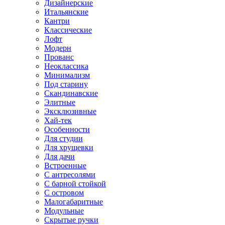
Дизайнерские
Итальянские
Кантри
Классические
Лофт
Модерн
Прованс
Неоклассика
Минимализм
Под старину
Скандинавские
Элитные
Эксклюзивные
Хай-тек
Особенности
Для студии
Для хрущевки
Для дачи
Встроенные
С антресолями
С барной стойкой
С островом
Малогабаритные
Модульные
Скрытые ручки