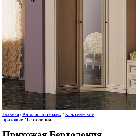
Главная
/
Каталог прихожих
/
Классические
прихожие
/ Бертолония
Прихожая Бертолония