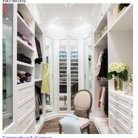
Рассчитать
Гардеробная Бабедтуап