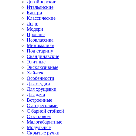
Дизайнерские
Итальянские
Кантри
Классические
Лофт
Модерн
Прованс
Неоклассика
Минимализм
Под старину
Скандинавские
Элитные
Эксклюзивные
Хай-тек
Особенности
Для студии
Для хрущевки
Для дачи
Встроенные
С антресолями
С барной стойкой
С островом
Малогабаритные
Модульные
Скрытые ручки