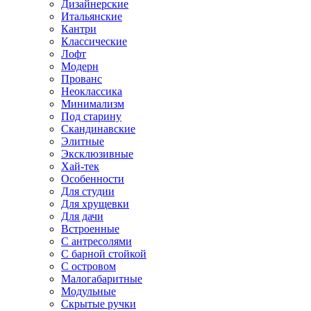
Дизайнерские
Итальянские
Кантри
Классические
Лофт
Модерн
Прованс
Неоклассика
Минимализм
Под старину
Скандинавские
Элитные
Эксклюзивные
Хай-тек
Особенности
Для студии
Для хрущевки
Для дачи
Встроенные
С антресолями
С барной стойкой
С островом
Малогабаритные
Модульные
Скрытые ручки