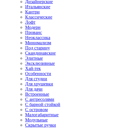
Дизайнерские
Итальянские
Кантри
Классические
Лофт
Модерн
Прованс
Неоклассика
Минимализм
Под старину
Скандинавские
Элитные
Эксклюзивные
Хай-тек
Особенности
Для студии
Для хрущевки
Для дачи
Встроенные
С антресолями
С барной стойкой
С островом
Малогабаритные
Модульные
Скрытые ручки