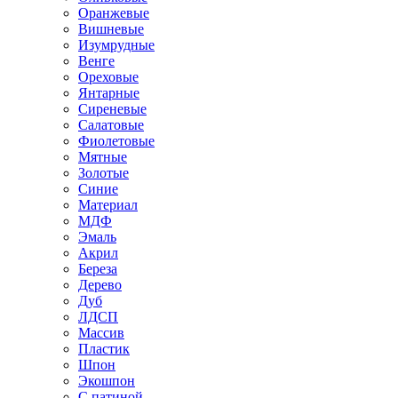
Оранжевые
Вишневые
Изумрудные
Венге
Ореховые
Янтарные
Сиреневые
Салатовые
Фиолетовые
Мятные
Золотые
Синие
Материал
МДФ
Эмаль
Акрил
Береза
Дерево
Дуб
ЛДСП
Массив
Пластик
Шпон
Экошпон
С патиной