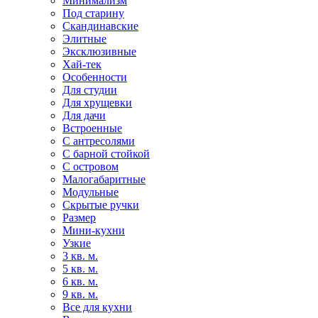
Минимализм
Под старину
Скандинавские
Элитные
Эксклюзивные
Хай-тек
Особенности
Для студии
Для хрущевки
Для дачи
Встроенные
С антресолями
С барной стойкой
С островом
Малогабаритные
Модульные
Скрытые ручки
Размер
Мини-кухни
Узкие
3 кв. м.
5 кв. м.
6 кв. м.
9 кв. м.
Все для кухни