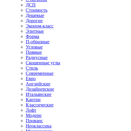
ДСП
Стоимость
Дешевые
Дорогие
Эконом-класс
Элитные
Форма
П-образные
Угловые
Прямые
Радиусные
Скошенные углы
Стиль
Современные
Евро
Английские
Дизайнерские
Итальянские
Кантри
Классические
Лофт
Модерн
Прованс
Неоклассика