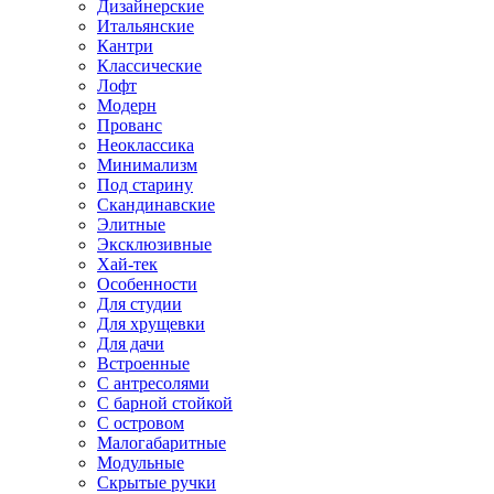
Дизайнерские
Итальянские
Кантри
Классические
Лофт
Модерн
Прованс
Неоклассика
Минимализм
Под старину
Скандинавские
Элитные
Эксклюзивные
Хай-тек
Особенности
Для студии
Для хрущевки
Для дачи
Встроенные
С антресолями
С барной стойкой
С островом
Малогабаритные
Модульные
Скрытые ручки