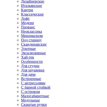
Дизайнерские
Итальянские
Кантри
Классические
Лофт
Модерн
Прованс
Неоклассика
Минимализм
Под старину
Скандинавские
Элитные
Эксклюзивные
Хай-тек
Особенности
Для студии
Для хрущевки
Для дачи
Встроенные
С антресолями
С барной стойкой
С островом
Малогабаритные
Модульные
Скрытые ручки