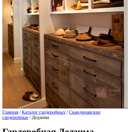
Главная
/
Каталог гардеробных
/
Скандинавские
гардеробные
/ Дедзима
Гардеробная Дедзима