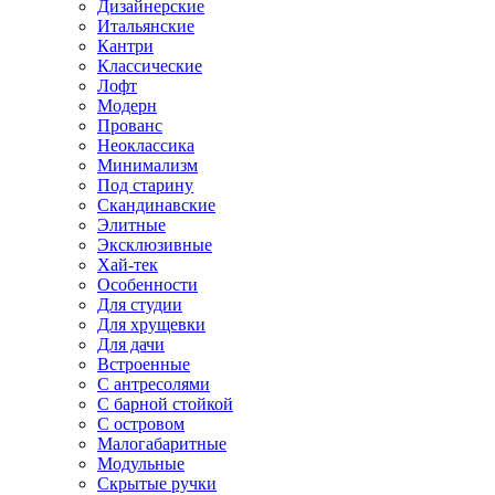
Дизайнерские
Итальянские
Кантри
Классические
Лофт
Модерн
Прованс
Неоклассика
Минимализм
Под старину
Скандинавские
Элитные
Эксклюзивные
Хай-тек
Особенности
Для студии
Для хрущевки
Для дачи
Встроенные
С антресолями
С барной стойкой
С островом
Малогабаритные
Модульные
Скрытые ручки