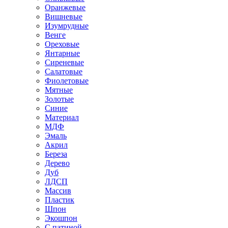
Оранжевые
Вишневые
Изумрудные
Венге
Ореховые
Янтарные
Сиреневые
Салатовые
Фиолетовые
Мятные
Золотые
Синие
Материал
МДФ
Эмаль
Акрил
Береза
Дерево
Дуб
ЛДСП
Массив
Пластик
Шпон
Экошпон
С патиной