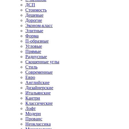
ДСП
Стоимость
Дешевые
Дорогие
Эконом-класс
Элитные
Форма
П-образные
Угловые
Прямые
Радиусные
Скошенные углы
Стиль
Современные
Евро
Английские
Дизайнерские
Итальянские
Кантри
Классические
Лофт
Модерн
Прованс
Неоклассика