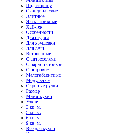
Минимализм
Под старину
Скандинавские
Элитные
Эксклюзивные
Хай-тек
Особенности
Для студии
Для хрущевки
Для дачи
Встроенные
С антресолями
С барной стойкой
С островом
Малогабаритные
Модульные
Скрытые ручки
Размер
Мини-кухни
Узкие
3 кв. м.
5 кв. м.
6 кв. м.
9 кв. м.
Все для кухни