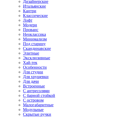
Дизайнерские
Итальянские
Кантри
Классические
Лофт
Модерн
Прованс
Неоклассика
Минимализм
Под старину
Скандинавские
Элитные
Эксклюзивные
Хай-тек
Особенности
Для студии
Для хрущевки
Для дачи
Встроенные
С антресолями
С барной стойкой
С островом
Малогабаритные
Модульные
Скрытые ручки