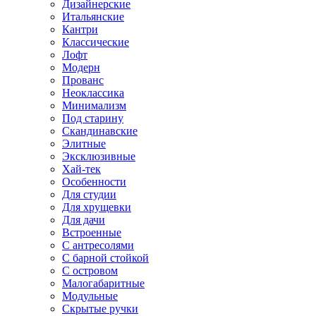
Дизайнерские
Итальянские
Кантри
Классические
Лофт
Модерн
Прованс
Неоклассика
Минимализм
Под старину
Скандинавские
Элитные
Эксклюзивные
Хай-тек
Особенности
Для студии
Для хрущевки
Для дачи
Встроенные
С антресолями
С барной стойкой
С островом
Малогабаритные
Модульные
Скрытые ручки