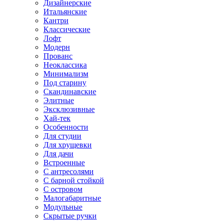
Дизайнерские
Итальянские
Кантри
Классические
Лофт
Модерн
Прованс
Неоклассика
Минимализм
Под старину
Скандинавские
Элитные
Эксклюзивные
Хай-тек
Особенности
Для студии
Для хрущевки
Для дачи
Встроенные
С антресолями
С барной стойкой
С островом
Малогабаритные
Модульные
Скрытые ручки