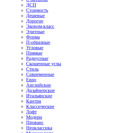
ДСП
Стоимость
Дешевые
Дорогие
Эконом-класс
Элитные
Форма
П-образные
Угловые
Прямые
Радиусные
Скошенные углы
Стиль
Современные
Евро
Английские
Дизайнерские
Итальянские
Кантри
Классические
Лофт
Модерн
Прованс
Неоклассика