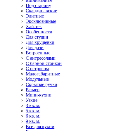
Минимализм
Под старину
Скандинавские
Элитные
Эксклюзивные
Хай-тек
Особенности
Для студии
Для хрущевки
Для дачи
Встроенные
С антресолями
С барной стойкой
С островом
Малогабаритные
Модульные
Скрытые ручки
Размер
Мини-кухни
Узкие
3 кв. м.
5 кв. м.
6 кв. м.
9 кв. м.
Все для кухни