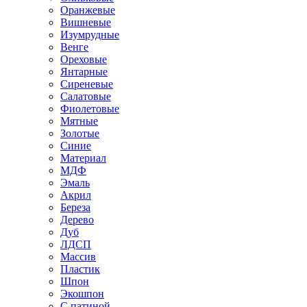
Оранжевые
Вишневые
Изумрудные
Венге
Ореховые
Янтарные
Сиреневые
Салатовые
Фиолетовые
Мятные
Золотые
Синие
Материал
МДФ
Эмаль
Акрил
Береза
Дерево
Дуб
ЛДСП
Массив
Пластик
Шпон
Экошпон
С патиной