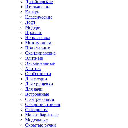
Дизайнерские
Итальянские
Кантри
Классические
Лофт
Модерн
Прованс
Неоклассика
Минимализм
Под старину
Скандинавские
Элитные
Эксклюзивные
Хай-тек
Особенности
Для студии
Для хрущевки
Для дачи
Встроенные
С антресолями
С барной стойкой
С островом
Малогабаритные
Модульные
Скрытые ручки