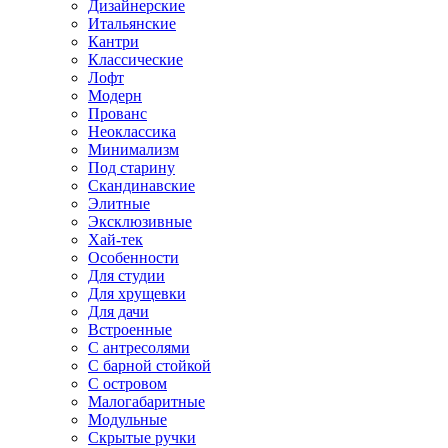
Дизайнерские
Итальянские
Кантри
Классические
Лофт
Модерн
Прованс
Неоклассика
Минимализм
Под старину
Скандинавские
Элитные
Эксклюзивные
Хай-тек
Особенности
Для студии
Для хрущевки
Для дачи
Встроенные
С антресолями
С барной стойкой
С островом
Малогабаритные
Модульные
Скрытые ручки