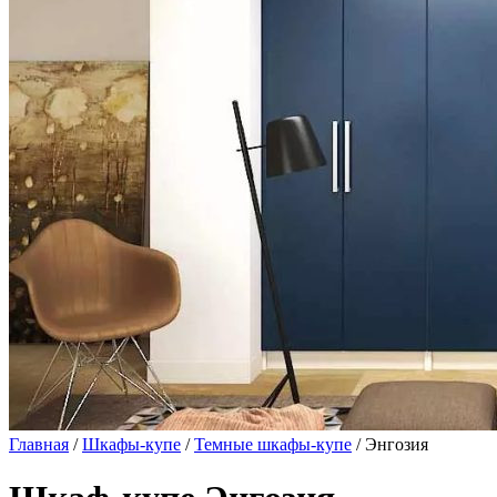
Главная
/
Шкафы-купе
/
Темные шкафы-купе
/ Энгозия