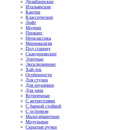
Дизайнерские
Итальянские
Кантри
Классические
Лофт
Модерн
Прованс
Неоклассика
Минимализм
Под старину
Скандинавские
Элитные
Эксклюзивные
Хай-тек
Особенности
Для студии
Для хрущевки
Для дачи
Встроенные
С антресолями
С барной стойкой
С островом
Малогабаритные
Модульные
Скрытые ручки