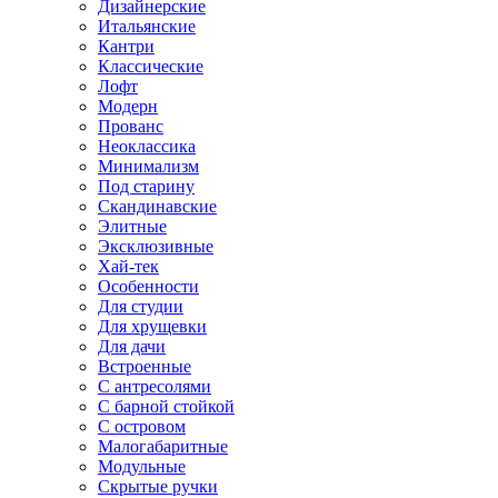
Дизайнерские
Итальянские
Кантри
Классические
Лофт
Модерн
Прованс
Неоклассика
Минимализм
Под старину
Скандинавские
Элитные
Эксклюзивные
Хай-тек
Особенности
Для студии
Для хрущевки
Для дачи
Встроенные
С антресолями
С барной стойкой
С островом
Малогабаритные
Модульные
Скрытые ручки