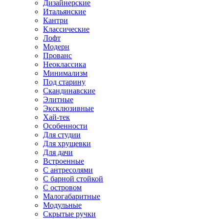
Дизайнерские
Итальянские
Кантри
Классические
Лофт
Модерн
Прованс
Неоклассика
Минимализм
Под старину
Скандинавские
Элитные
Эксклюзивные
Хай-тек
Особенности
Для студии
Для хрущевки
Для дачи
Встроенные
С антресолями
С барной стойкой
С островом
Малогабаритные
Модульные
Скрытые ручки