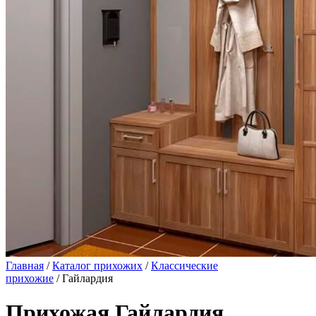
Главная
/
Каталог прихожих
/
Классические
прихожие
/ Гайлардия
Прихожая Гайлардия