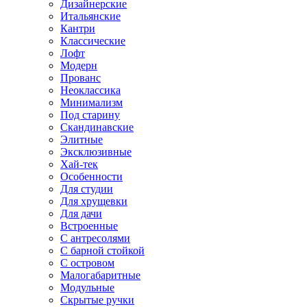
Дизайнерские
Итальянские
Кантри
Классические
Лофт
Модерн
Прованс
Неоклассика
Минимализм
Под старину
Скандинавские
Элитные
Эксклюзивные
Хай-тек
Особенности
Для студии
Для хрущевки
Для дачи
Встроенные
С антресолями
С барной стойкой
С островом
Малогабаритные
Модульные
Скрытые ручки