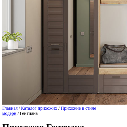
Главная
/
Каталог прихожих
/
Прихожие в стиле
модерн
/ Гентиана