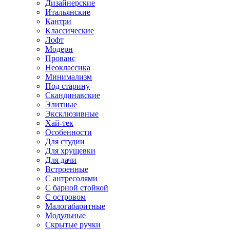
Дизайнерские
Итальянские
Кантри
Классические
Лофт
Модерн
Прованс
Неоклассика
Минимализм
Под старину
Скандинавские
Элитные
Эксклюзивные
Хай-тек
Особенности
Для студии
Для хрущевки
Для дачи
Встроенные
С антресолями
С барной стойкой
С островом
Малогабаритные
Модульные
Скрытые ручки