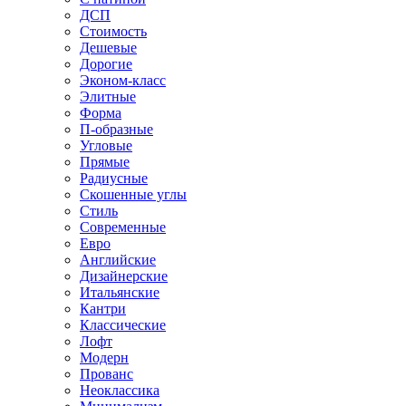
ДСП
Стоимость
Дешевые
Дорогие
Эконом-класс
Элитные
Форма
П-образные
Угловые
Прямые
Радиусные
Скошенные углы
Стиль
Современные
Евро
Английские
Дизайнерские
Итальянские
Кантри
Классические
Лофт
Модерн
Прованс
Неоклассика