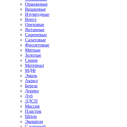
Оранжевые
Вишневые
Изумрудные
Венге
Ореховые
Янтарные
Сиреневые
Салатовые
Фиолетовые
Мятные
Золотые
Синие
Материал
МДФ
Эмаль
Акрил
Береза
Дерево
Дуб
ЛДСП
Массив
Пластик
Шпон
Экошпон
С патиной