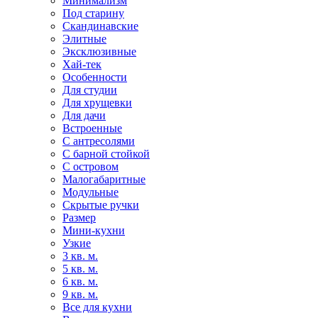
Минимализм
Под старину
Скандинавские
Элитные
Эксклюзивные
Хай-тек
Особенности
Для студии
Для хрущевки
Для дачи
Встроенные
С антресолями
С барной стойкой
С островом
Малогабаритные
Модульные
Скрытые ручки
Размер
Мини-кухни
Узкие
3 кв. м.
5 кв. м.
6 кв. м.
9 кв. м.
Все для кухни