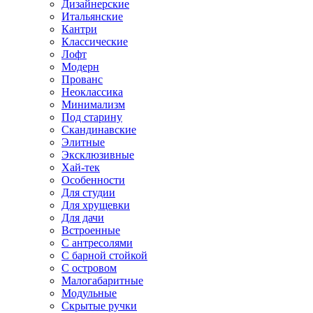
Дизайнерские
Итальянские
Кантри
Классические
Лофт
Модерн
Прованс
Неоклассика
Минимализм
Под старину
Скандинавские
Элитные
Эксклюзивные
Хай-тек
Особенности
Для студии
Для хрущевки
Для дачи
Встроенные
С антресолями
С барной стойкой
С островом
Малогабаритные
Модульные
Скрытые ручки