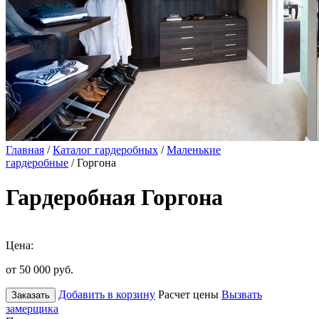
Главная
/
Каталог гардеробных
/
Маленькие
гардеробные
/ Горгона
Гардеробная Горгона
Цена:
от 50 000
руб.
Добавить в корзину
Расчет цены
Вызвать
Заказать
замерщика