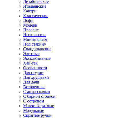
Дизайнерские
Итальянские
Кантри
Классические
Лофт
Модерн
Прованс
Неоклассика
Минимализм
Под старину
Скандинавские
Элитные
Эксклюзивные
Хай-тек
Особенности
Для студии
Для хрущевки
Для дачи
Встроенные
С антресолями
С барной стойкой
С островом
Малогабаритные
Модульные
Скрытые ручки