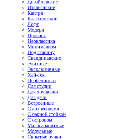
Дизайнерские
Итальянские
Кантри
Классические
Лофт
Модерн
Прованс
Неоклассика
Минимализм
Под старину
Скандинавские
Элитные
Эксклюзивные
Хай-тек
Особенности
Для студии
Для хрущевки
Для дачи
Встроенные
С антресолями
С барной стойкой
С островом
Малогабаритные
Модульные
Скрытые ручки