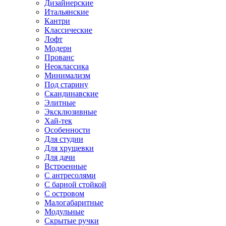
Дизайнерские
Итальянские
Кантри
Классические
Лофт
Модерн
Прованс
Неоклассика
Минимализм
Под старину
Скандинавские
Элитные
Эксклюзивные
Хай-тек
Особенности
Для студии
Для хрущевки
Для дачи
Встроенные
С антресолями
С барной стойкой
С островом
Малогабаритные
Модульные
Скрытые ручки