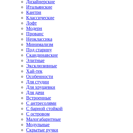
Дизайнерские
Итальянские
Кантри
Классические
Лофт
Модерн
Прованс
Неоклассика
Минимализм
Под старину
Скандинавские
Элитные
Эксклюзивные
Хай-тек
Особенности
Для студии
Для хрущевки
Для дачи
Встроенные
С антресолями
С барной стойкой
С островом
Малогабаритные
Модульные
Скрытые ручки