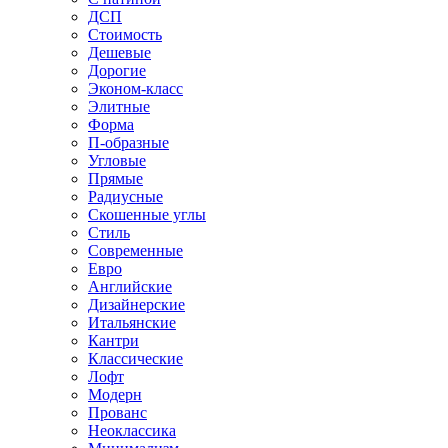
ДСП
Стоимость
Дешевые
Дорогие
Эконом-класс
Элитные
Форма
П-образные
Угловые
Прямые
Радиусные
Скошенные углы
Стиль
Современные
Евро
Английские
Дизайнерские
Итальянские
Кантри
Классические
Лофт
Модерн
Прованс
Неоклассика