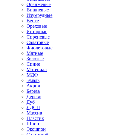
Оранжевые
Вишневые
Изумрудные
Венге
Ореховые
Янтарные
Сиреневые
Салатовые
Фиолетовые
Мятные
Золотые
Синие
Материал
МДФ
Эмаль
Акрил
Береза
Дерево
Дуб
ЛДСП
Массив
Пластик
Шпон
Экошпон
С патиной