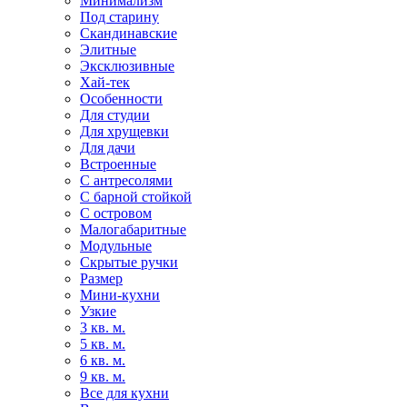
Минимализм
Под старину
Скандинавские
Элитные
Эксклюзивные
Хай-тек
Особенности
Для студии
Для хрущевки
Для дачи
Встроенные
С антресолями
С барной стойкой
С островом
Малогабаритные
Модульные
Скрытые ручки
Размер
Мини-кухни
Узкие
3 кв. м.
5 кв. м.
6 кв. м.
9 кв. м.
Все для кухни