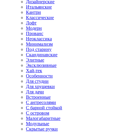
Дизайнерские
Итальянские
Кантри
Классические
Лофт
Модерн
Прованс
Неоклассика
Минимализм
Под старину
Скандинавские
Элитные
Эксклюзивные
Хай-тек
Особенности
Для студии
Для хрущевки
Для дачи
Встроенные
С антресолями
С барной стойкой
С островом
Малогабаритные
Модульные
Скрытые ручки