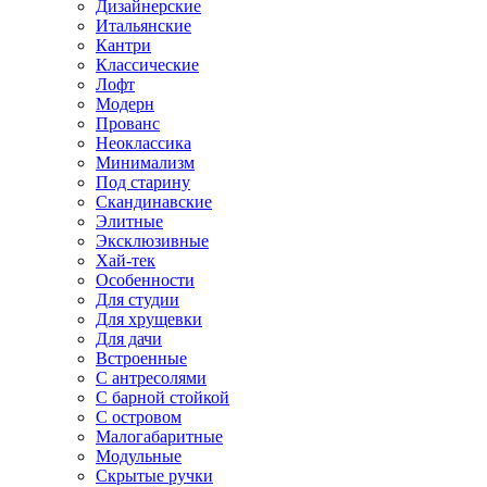
Дизайнерские
Итальянские
Кантри
Классические
Лофт
Модерн
Прованс
Неоклассика
Минимализм
Под старину
Скандинавские
Элитные
Эксклюзивные
Хай-тек
Особенности
Для студии
Для хрущевки
Для дачи
Встроенные
С антресолями
С барной стойкой
С островом
Малогабаритные
Модульные
Скрытые ручки