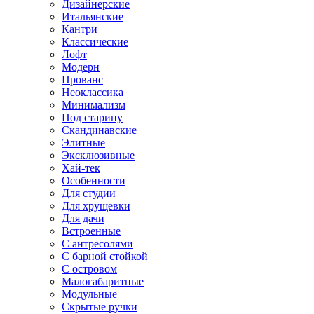
Дизайнерские
Итальянские
Кантри
Классические
Лофт
Модерн
Прованс
Неоклассика
Минимализм
Под старину
Скандинавские
Элитные
Эксклюзивные
Хай-тек
Особенности
Для студии
Для хрущевки
Для дачи
Встроенные
С антресолями
С барной стойкой
С островом
Малогабаритные
Модульные
Скрытые ручки