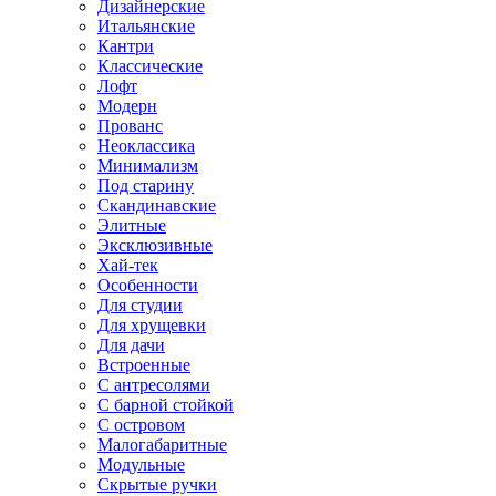
Дизайнерские
Итальянские
Кантри
Классические
Лофт
Модерн
Прованс
Неоклассика
Минимализм
Под старину
Скандинавские
Элитные
Эксклюзивные
Хай-тек
Особенности
Для студии
Для хрущевки
Для дачи
Встроенные
С антресолями
С барной стойкой
С островом
Малогабаритные
Модульные
Скрытые ручки