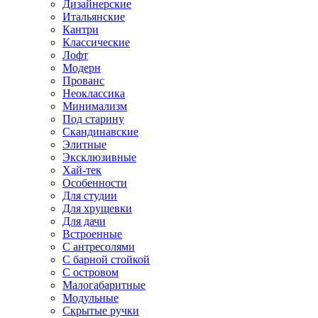
Дизайнерские
Итальянские
Кантри
Классические
Лофт
Модерн
Прованс
Неоклассика
Минимализм
Под старину
Скандинавские
Элитные
Эксклюзивные
Хай-тек
Особенности
Для студии
Для хрущевки
Для дачи
Встроенные
С антресолями
С барной стойкой
С островом
Малогабаритные
Модульные
Скрытые ручки