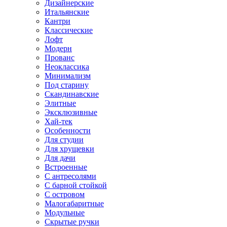
Дизайнерские
Итальянские
Кантри
Классические
Лофт
Модерн
Прованс
Неоклассика
Минимализм
Под старину
Скандинавские
Элитные
Эксклюзивные
Хай-тек
Особенности
Для студии
Для хрущевки
Для дачи
Встроенные
С антресолями
С барной стойкой
С островом
Малогабаритные
Модульные
Скрытые ручки