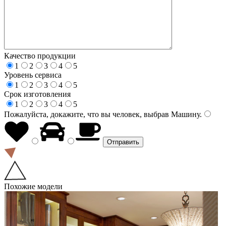
Качество продукции
1
2
3
4
5
Уровень сервиса
1
2
3
4
5
Срок изготовления
1
2
3
4
5
Пожалуйста, докажите, что вы человек, выбрав
Машину
.
Похожие модели