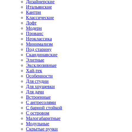
Дизайнерские
Итальянские
Кантри
Классические
Лофт
Модерн
Прованс
Неоклассика
Минимализм
Под старину
Скандинавские
Элитные
Эксклюзивные
Хай-тек
Особенности
Для студии
Для хрущевки
Для дачи
Встроенные
С антресолями
С барной стойкой
С островом
Малогабаритные
Модульные
Скрытые ручки