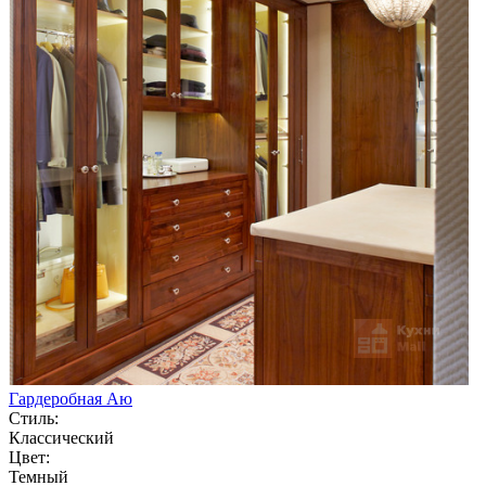
Гардеробная Аю
Стиль:
Классический
Цвет:
Темный